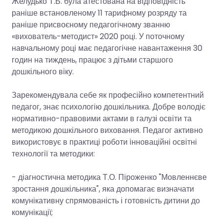
Желудько Т.Б. була атестована на відповідність
раніше встановленому 11 тарифному розряду та
раніше присвоєному педагогічному званню
«вихователь-методист» 2020 році. У поточному
навчальному році має педагогічне навантаження 30
годин на тиждень, працює з дітьми старшого
дошкільного віку.
Зарекомендувала себе як професійно компетентний
педагог, знає психологію дошкільника. Добре володіє
нормативно-правовими актами в галузі освіти та
методикою дошкільного виховання. Педагог активно
використовує в практиці роботи інноваційні освітні
технології та методики:
- діагностична методика Т.О. Піроженко "Мовленнєве
зростання дошкільника", яка допомагає визначати
комунікативну спрямованість і готовність дитини до
комунікації;