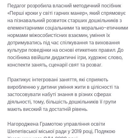
Педагог розробила власний методичний посібник
«Перші кроки у світі гарних манер», який спрямовує
на пізнавальний розвиток старших дошкільників з
елементарними соціальними та морально-етичними
нормами міжособистісних взаємин, уміння їх
дотримуватись під час спілкування та виховання
культури поведінки на основі етикетних правил. До
посібника ввійшли дидактичні ігри, художнє слово,
конспекти занять, сценарії свят та розваг.
Практикує інтегровані заняття, які сприяють
виробленню у дитини уміння жити в цілісності та
застосовувати набуті знання в різних сферах
діяльності, тому, більшість дошкільників її групи
мають високий та достатній рівень.
Нагороджена Грамотою управління освіти
Шепетівської міської ради у 2019 році, Подякою