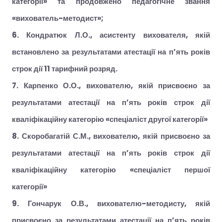
категорії» та продовжено педагогічне звання
«вихователь-методист»;
6. Кондратюк Л.О., асистенту вихователя, якій
встановлено за результатами атестації на п’ять років
строк дії 11 тарифний розряд.
7. Карпенко О.О., вихователю, якій присвоєно за
результатами атестації на п’ять років строк дії
кваліфікаційну категорію «спеціаліст другої категорії»
8. Скоробагатій С.М., вихователю, якій присвоєно за
результатами атестації на п’ять років строк дії
кваліфікаційну категорію «спеціаліст першої
категорії»
9. Гончарук О.В., вихователю-методисту, якій
присвоєно за результатами атестації на п’ять років