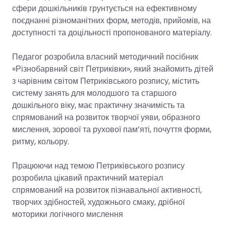
сфери дошкільників грунтується на ефективному
поєднанні різноманітних форм, методів, прийомів, на
доступності та доцільності пропонованого матеріалу.
Педагог розробила власний методичний посібник
«Різнобарвний світ Петриківки», який знайомить дітей
з чарівним світом Петриківського розпису, містить
систему занять для молодшого та старшого
дошкільного віку, має практичну значимість та
спрямований на розвиток творчої уяви, образного
мислення, зорової та рухової пам’яті, почуття форми,
ритму, кольору.
Працюючи над темою Петриківського розпису
розробила цікавий практичний матеріал
спрямований на розвиток пізнавальної активності,
творчих здібностей, художнього смаку, дрібної
моторики логічного мислення