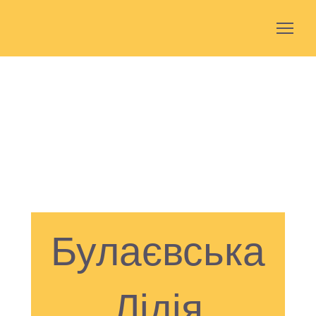
Булаєвська
Лідія